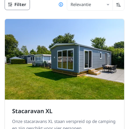
Filter
Relevantie
Oplop
Stacaravan XL
Onze stacaravans XL staan verspreid op de camping
en zijn geschikt voor vier personen.