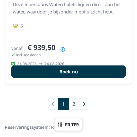
Deze 6 persoons Waterchalets liggen direct aan het
water, waardoor je bijzonder mooi uitzicht hebt.
6
€ 939,50
vanaf
Prijsoverzicht
incl. toeslagen
21-08-2026
24-08-2026
Boek nu
Vorige pagina
1
2
Volgende pagina
FILTER
Reserveringssysteem: Recranet