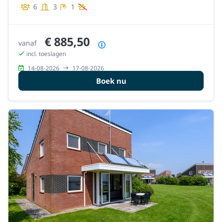
6
3
1
€ 885,50
vanaf
Prijsoverzicht
incl. toeslagen
14-08-2026
17-08-2026
Boek nu