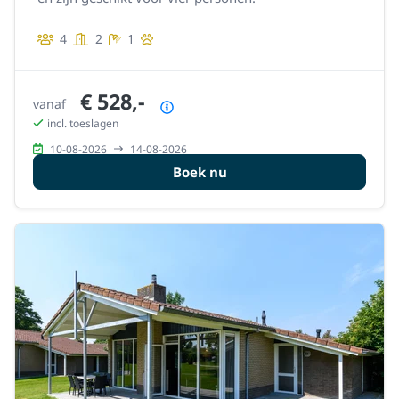
4
2
1
€ 528,-
vanaf
Prijsoverzicht
incl. toeslagen
10-08-2026
14-08-2026
Boek nu